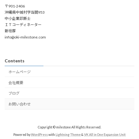
〒901-2406
沖縄県中城村字当間953
中小企業診断士
ＩＴコーディネーター
新垣厚
info@oki-milestone.com
Contents
ホームページ
会社概要
ブログ
お問い合わせ
Copyright © milestone All Rights Reserved.
Powered by
WordPress
with
Lightning Theme
&
VK All in One Expansion Unit