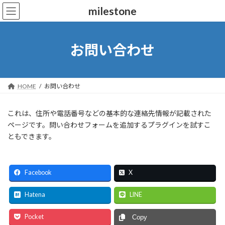
コ
ナ
milestone
ン
ビ
テ
ゲ
ン
ー
ツ
シ
お問い合わせ
へ
ョ
ス
ン
キ
に
ッ
移
HOME
お問い合わせ
プ
動
これは、住所や電話番号などの基本的な連絡先情報が記載された
ページです。問い合わせフォームを追加するプラグインを試すこ
ともできます。
Facebook
X
Hatena
LINE
Pocket
Copy